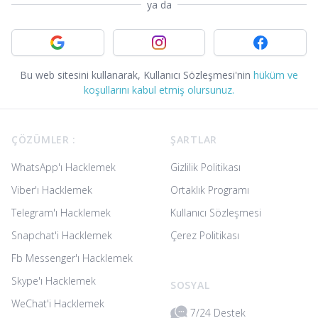
ya da
Google ile giriş yapın
Instagram ile giriş yapın
Facebook ile 
Bu web sitesini kullanarak, Kullanıcı Sözleşmesi'nin
hüküm ve
koşullarını kabul etmiş olursunuz.
Footer
ÇÖZÜMLER :
ŞARTLAR
WhatsApp'ı Hacklemek
Gizlilik Politikası
Viber'ı Hacklemek
Ortaklık Programı
Telegram'ı Hacklemek
Kullanıcı Sözleşmesi
Snapchat'i Hacklemek
Çerez Politikası
Fb Messenger'ı Hacklemek
Skype'ı Hacklemek
SOSYAL
WeChat'i Hacklemek
7/24 Destek