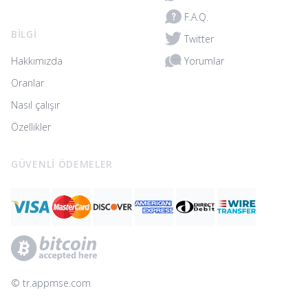
F.A.Q.
BILGI
Twitter
Yorumlar
Hakkımızda
Oranlar
Nasıl çalışır
Özellikler
GÜVENLI ÖDEMELER
© ‌tr.appmse.com