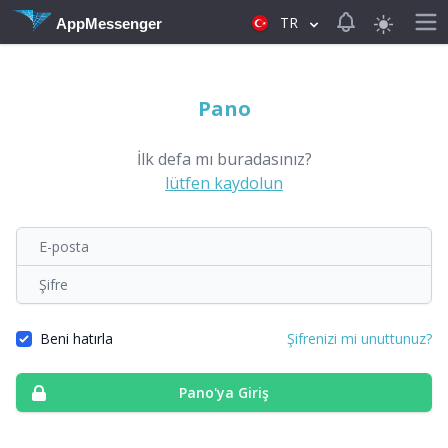
View notificat
TR
AppMessenger
Pano
İlk defa mı buradasınız?
lütfen kaydolun
E-posta
Şifre
Beni hatırla
Şifrenizi mi unuttunuz?
Pano'ya Giriş